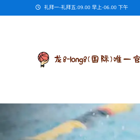
礼拜一-礼拜五:09.00 早上-06.00 下午