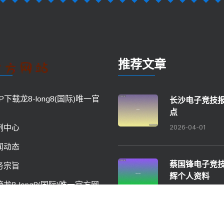
推荐文章
P下载龙8-long8(国际)唯一官
长沙电子竞技
点
例中心
2026-04-01
闻动态
蔡国锋电子竞技
务宗旨
辉个人资料
龙8-long8(国际)唯一官方网
2026-03-30