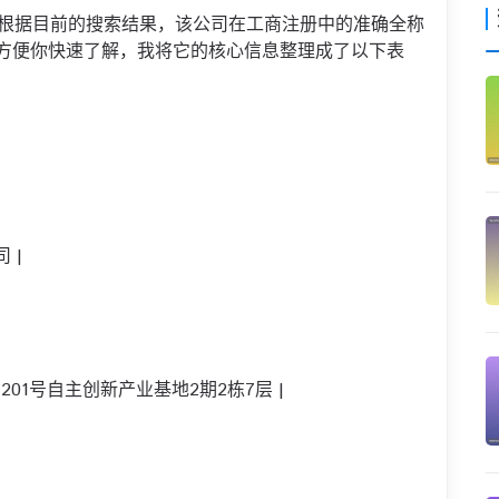
，根据目前的搜索结果，该公司在工商注册中的准确全称
方便你快速了解，我将它的核心信息整理成了以下表
 |
01号自主创新产业基地2期2栋7层 |