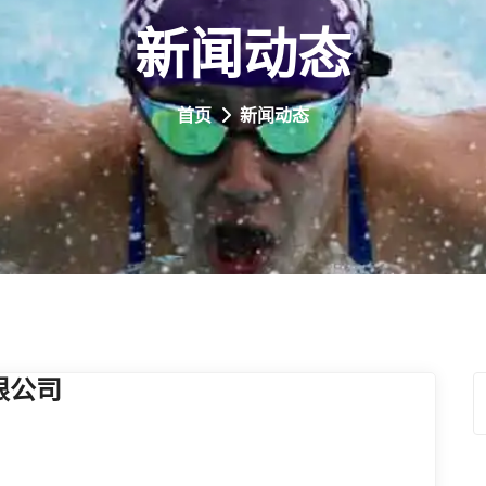
新闻动态
首页
新闻动态
限公司