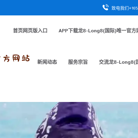
致电我们+1658
首页网页版入口
APP下载龙8-Long8(国际)唯一官
新闻动态
服务宗旨
交流龙8-Long8