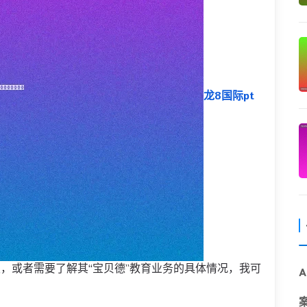
龙8国际pt
，或者需要了解其“宝贝德”教育业务的具体情况，我可