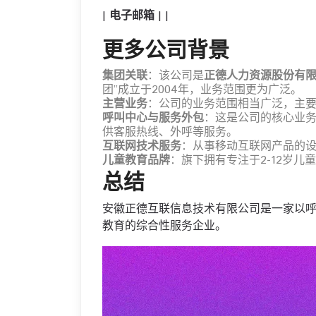
|
电子邮箱
| |
更多公司背景
集团关联
：该公司是
正德人力资源股份有
团”成立于2004年，业务范围更为广泛。
主营业务
：公司的业务范围相当广泛，主
呼叫中心与服务外包
：这是公司的核心业
供客服热线、外呼等服务。
互联网技术服务
：从事移动互联网产品的
儿童教育品牌
：旗下拥有专注于2-12岁儿
总结
安徽正德互联信息技术有限公司是一家以
教育的综合性服务企业。