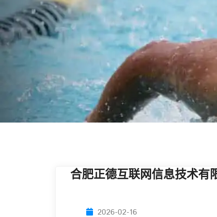
合肥正德互联网信息技术有
2026-02-16