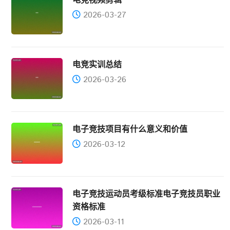
辽宁电子竞技俱乐部 辽宁电竞学校哪里有
2026-03-31
蔡国锋电子竞技_蔡国辉个人资料
2026-03-30
碰巧巧电子竞技,碰巧表情包
2026-03-28