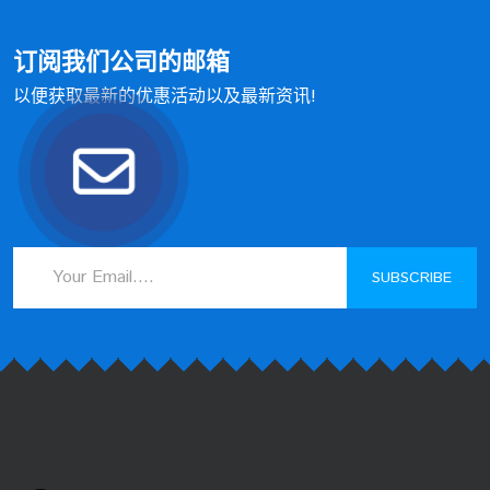
导航
APP下载龙8-long8(国际)唯一官方网站
案例中心
新闻动态
服务宗旨
交流龙8-long8(国际)唯一官方网站