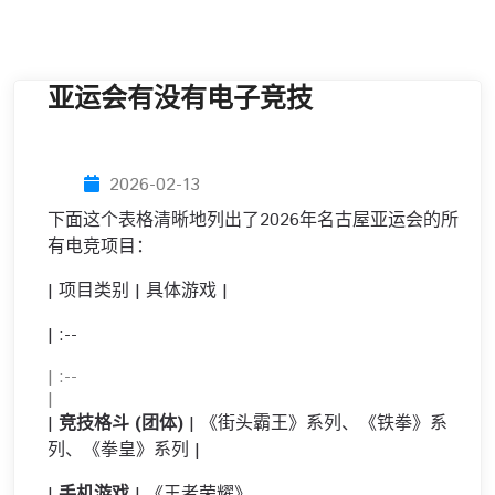
亚运会有没有电子竞技
2026-02-13
下面这个表格清晰地列出了2026年名古屋亚运会的所
有电竞项目：
| 项目类别 | 具体游戏 |
| :--
| :--
|
|
竞技格斗 (团体)
| 《街头霸王》系列、《铁拳》系
列、《拳皇》系列 |
|
手机游戏
| 《王者荣耀》