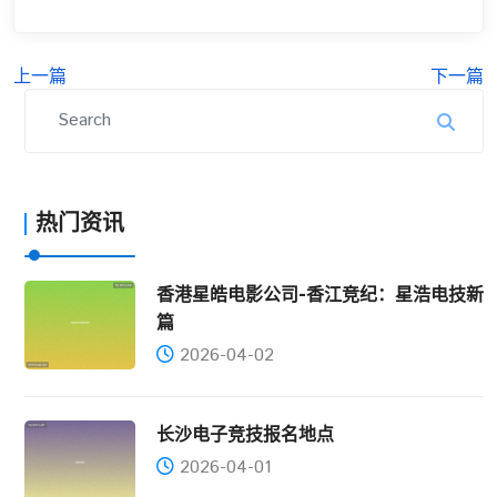
项目数量增加
：电竞项目从上届的7个增加到了11个 。
新增热门游戏
：增加了《永劫无劫无间》、《宝可梦
大集结》、《决胜巅峰》等多款在全球范围内广受欢
迎的项目 。
突出国产游戏
：值得注意的是，多个新增项目都是由
中国游戏厂商自主研发的，例如《永劫无间》以其独
特的东方美学，成功地展示了中国游戏文化的魅力 。
希望这些信息能帮助你更好地了解电子竞技在亚运会
中的发展。你对哪个特定项目或者国家的电竞发展情
况更感兴趣吗？