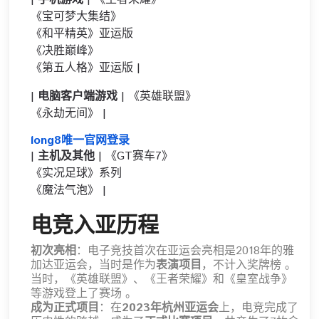
《宝可梦大集结》
《和平精英》亚运版
《决胜巅峰》
《第五人格》亚运版 |
|
电脑客户端游戏
| 《英雄联盟》
《永劫无间》 |
long8唯一官网登录
|
主机及其他
| 《GT赛车7》
《实况足球》系列
《魔法气泡》 |
电竞入亚历程
初次亮相
：电子竞技首次在亚运会亮相是2018年的雅
加达亚运会，当时是作为
表演项目
，不计入奖牌榜 。
当时，《英雄联盟》、《王者荣耀》和《皇室战争》
等游戏登上了赛场 。
成为正式项目
：在
2023年杭州亚运会
上，电竞完成了